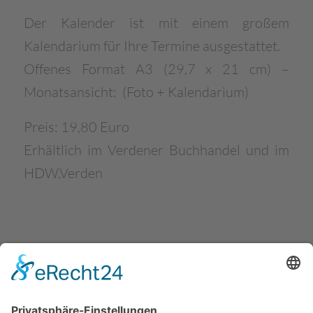
Der Kalender ist mit einem großem
Kalendarium für Ihre Termine ausgestattet.
Offenes Format A3 (29,7 x 21 cm) –
Monatsansicht: (Foto + Kalendarium)
Preis: 19,80 Euro
Erhältlich im Verdener Buchhandel und im
HDW.Verden