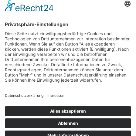
Anita-Augspurg Platz 7 · 27283 Verden
info@hdw-verden.de · Telefon 04231 8000-0