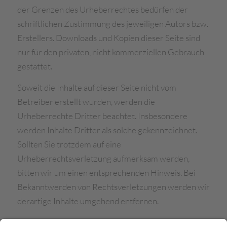
der Grenzen des Urheberrechtes bedürfen der
schriftlichen Zustimmung des jeweiligen Autors bzw.
Erstellers. Downloads und Kopien dieser Seite sind
nur für den privaten, nicht kommerziellen Gebrauch
gestattet.
Soweit die Inhalte auf dieser Seite nicht vom
Betreiber erstellt wurden, werden die
Urheberrechte Dritter beachtet. Insbesondere
werden Inhalte Dritter als solche gekennzeichnet.
Sollten Sie trotzdem auf eine
Urheberrechtsverletzung aufmerksam werden,
bitten wir um einen entsprechenden Hinweis. Bei
Bekanntwerden von Rechtsverletzungen werden wir
derartige Inhalte umgehend entfernen.