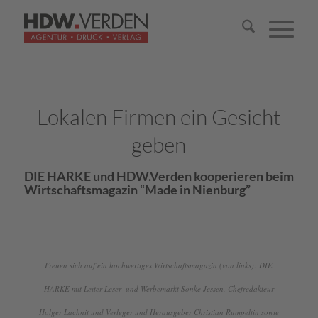
Lokalen Firmen ein Gesicht
geben
DIE HARKE und HDW.Verden kooperieren beim
Wirtschaftsmagazin “Made in Nienburg”
Freuen sich auf ein hochwertiges Wirtschaftsmagazin (von links): DIE
HARKE mit Leiter Leser- und Werbemarkt Sönke Jessen, Chefredakteur
Holger Lachnit und Verleger und Herausgeber Christian Rumpeltin sowie